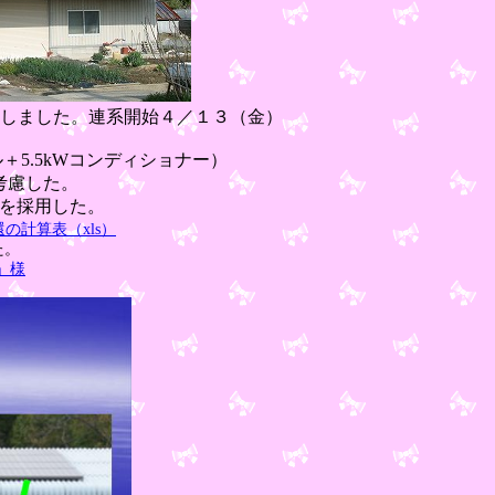
。連系開始４／１３（金）
ル＋5.5kWコンディショナー）
考慮した。
を採用した。
の計算表（xls）
た。
」様