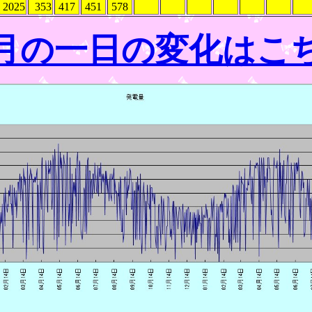
2025
353
417
451
578
月の一日の変化はこ