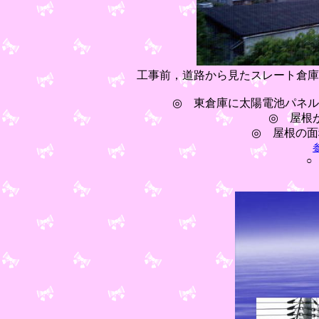
工事前，道路から見たスレ
◎
東倉庫に太陽電池パネル
◎ 屋根
◎ 屋根の
○