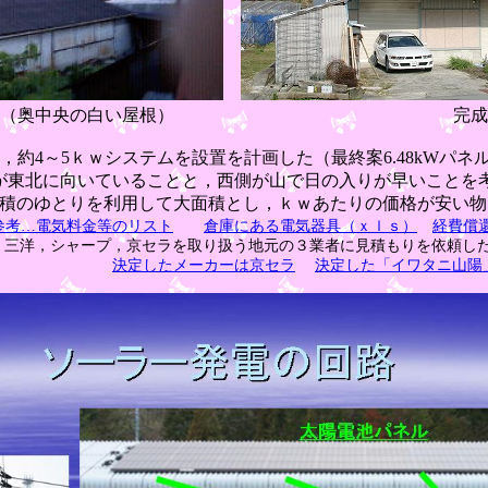
ート倉庫（奥中央の白い屋根） 完成しました
，約4～5ｋｗシステムを設置を計画した
（最終案6.48kWパネ
が東北に向いていることと，西側が山で日の入りが早いことを
面積のゆとりを利用して大面積とし，ｋｗあたりの価格が安い物
参考…電気料金等のリスト
倉庫にある電気器具（ｘｌｓ）
経費償還
 三洋，シャープ，京セラを取り扱う地元の３業者に見積もりを依頼し
決定したメーカーは京セラ
決定した「イワタニ山陽