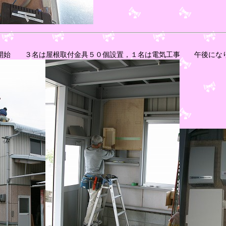
始 ３名は屋根取付金具５０個設置，１名は電気工事 午後になり