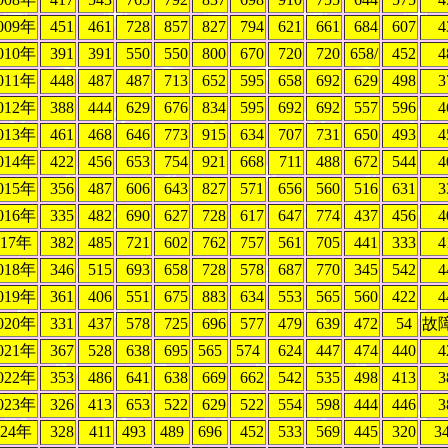
009年
451
461
728
857
827
794
621
661
684
607
4
010年
391
391
550
550
800
670
720
720
658/
452
4
011年
448
487
487
713
652
595
658
692
629
498
3
012年
388
444
629
676
834
595
692
692
557
596
4
013年
461
468
646
773
915
634
707
731
650
493
4
014年
422
456
653
754
921
668
711
488
672
544
4
015年
356
487
606
643
827
571
656
560
516
631
3
016年
335
482
690
627
728
617
647
774
437
456
4
017年
382
485
721
602
762
757
561
705
441
333
4
018年
346
515
693
658
728
578
687
770
345
542
4
019年
361
406
551
675
883
634
553
565
560
422
4
020年
331
437
578
725
696
577
479
639
472
54
故
021年
367
528
638
695
565
574
624
447
474
440
4
022年
353
486
641
638
669
662
542
535
498
413
3
023年
326
413
653
522
629
522
554
598
444
446
3
024年
328
411
493
489
696
452
533
569
445
320
3