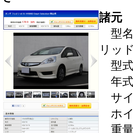
諸元
型名
リッ
型式
年式
サイズ 
ホイル
重量 