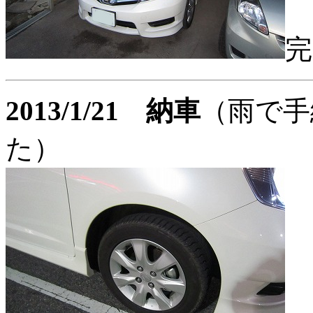
完
2013/1/21 納車
（雨で手
た）