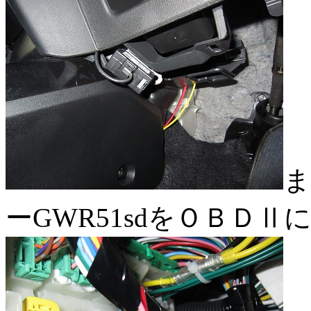
ま
ーGWR51sdをＯＢＤ