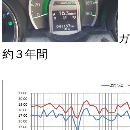
ガ
約３年間