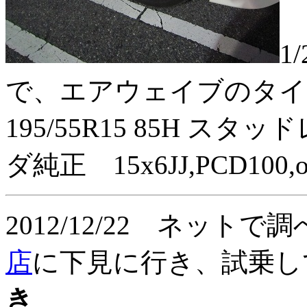
1
で、エアウェイブのタイヤ（
195/55R15 85H 
ダ純正 15x6JJ,PCD10
2012/12/22 ネット
店
に下見に行き、試乗
き