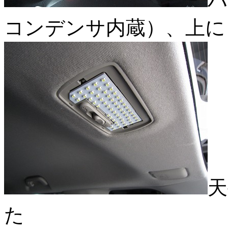
ハ
コンデンサ内蔵）、上に
天
た