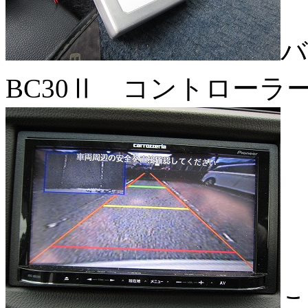
バ
BC30Ⅱ コントローラ
こ