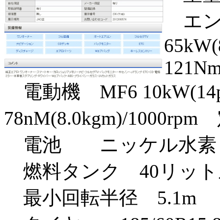
エンジン
65kW(
121Nm
電動機 MF6 10kW(14p
78nM(8.0kgm)/1000
電池 ニッケル水素 ７
燃料タンク 40リット
最小回転半径 5.1m