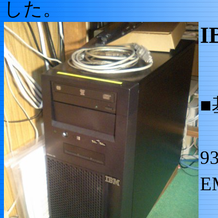
した。
I
・
9
E
・