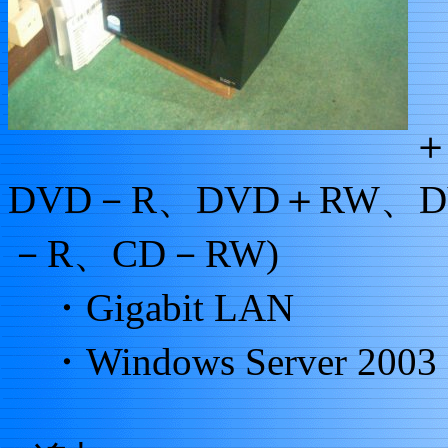
・
・
＋
DVD－R、DVD＋RW、D
－R、CD－RW)
・Gigabit LAN
・Windows Server 2003 St