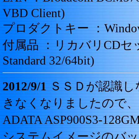
VBD Client)
プロダクトキー ：WindowsSe
付属品 ：リカバリCDセット(W
Standard 32/64bit)
2012/9/1
ＳＳＤが認識し
きなくなりましたので、
ADATA ASP900S3-12
システムイメージのバッ