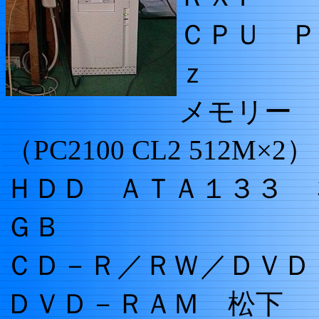
ＣＰＵ Ｐ
ｚ
メモリー 
（PC2100 CL2 512M×2）
ＨＤＤ ＡＴＡ１３３ 
ＧＢ
ＣＤ－Ｒ／ＲＷ／ＤＶ
ＤＶＤ－ＲＡＭ 松下 