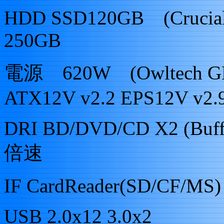
HDD SSD120GB
(Crucia
250GB
電源 620W (Owltech GB
ATX12V v2.2 EPS12V v2.
DRI BD/DVD/CD X2
(Buf
倍速
IF CardReader(SD/CF/MS)
USB 2.0x12 3.0x2