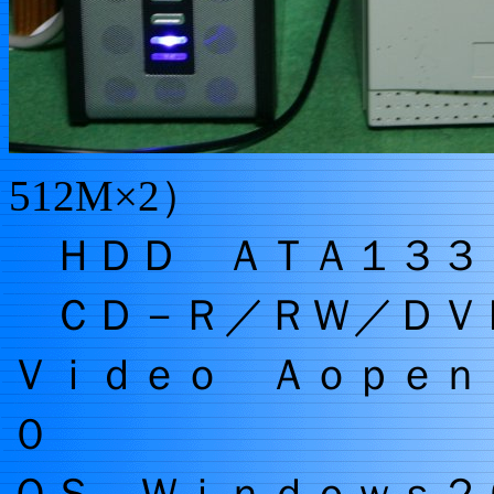
512M×2）
ＨＤＤ ＡＴＡ１３３ 16
ＣＤ－Ｒ／ＲＷ／Ｄ
Ｖｉｄｅｏ Ａｏｐｅｎ
０
ＯＳ Ｗｉｎｄｏｗｓ２