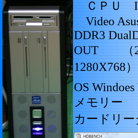
ＣＰＵ Intel
Video Asus
DDR3 Dual
OUT （2
1280X768）
OS Windoes V
メモリー 
カードリー