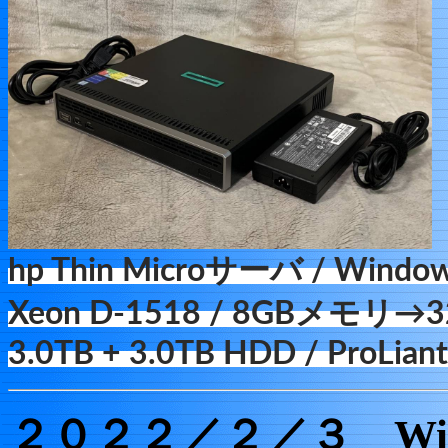
hp Thin Microサーバ / Windows 
Xeon D-1518 / 8GBメモリ→3
3.0TB + 3.0TB HDD / ProLian
２０２２／２／３ Wind