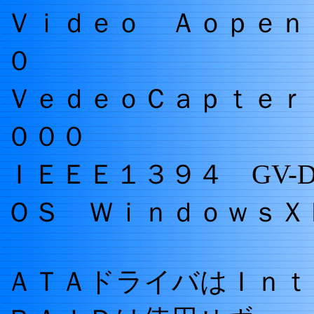
Ｖｉｄｅｏ Ａｏｐｅｎ
０
ＶｅｄｅｏＣａｐｔｅｒ
０００
ＩＥＥＥ１３９４ GV-DVC/
ＯＳ ＷｉｎｄｏｗｓＸ
ＡＴＡドライバはＩｎｔ