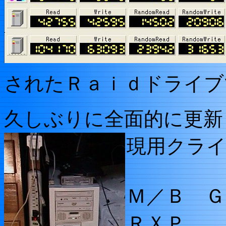
されたＲａｉｄドライブ
久しぶりに全面的に更新
現用クラ
Ｍ／Ｂ Ｇ
ＲＸＰ