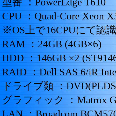
型番 ：PowerEdge T610
CPU ：Quad-Core Xeon X
※OS上で16CPUにて
RAM ：24GB (4GB×6)
HDD ：146GB ×2 (ST9146
RAID ：Dell SAS 6/iR Integ
ドライブ類 ：DVD(PLDS D
グラフィック ：Matrox G20
LAN ：Broadcom BCM5709