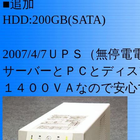
■追加
HDD:200GB(SATA)
2007/4/7ＵＰＳ（無
サーバーとＰＣとディス
１４００ＶＡなので安心