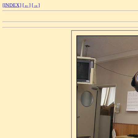
[INDEX]
[←]
[→]