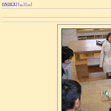
[INDEX]
[←]
[→]